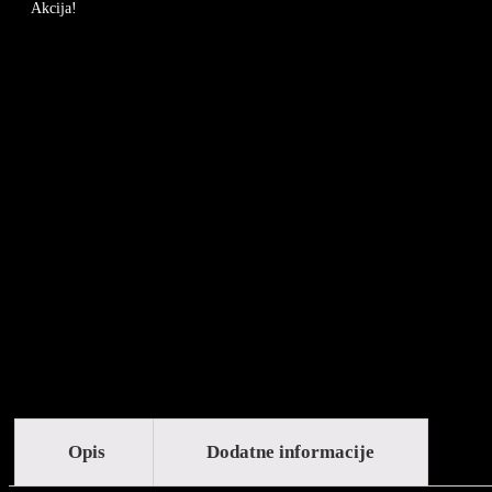
Akcija!
Opis
Dodatne informacije